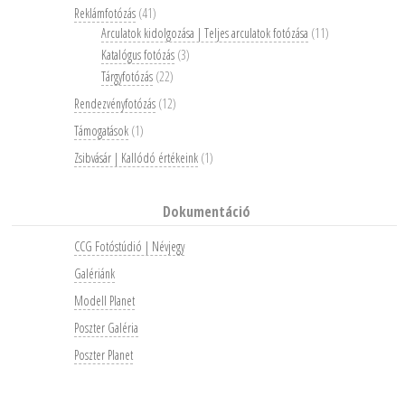
Reklámfotózás
(41)
Arculatok kidolgozása | Teljes arculatok fotózása
(11)
Katalógus fotózás
(3)
Tárgyfotózás
(22)
Rendezvényfotózás
(12)
Támogatások
(1)
Zsibvásár | Kallódó értékeink
(1)
Dokumentáció
CCG Fotóstúdió | Névjegy
Galériánk
Modell Planet
Poszter Galéria
Poszter Planet