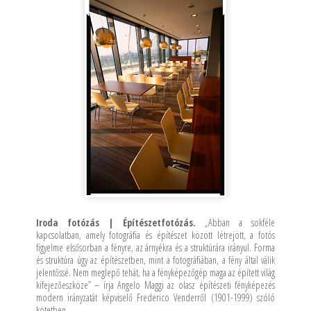
Iroda fotózás | Építészetfotózás.
„Abban a sokféle
kapcsolatban, amely fotográfia és építészet között létrejött, a fotós
figyelme elsősorban a fényre, az árnyékra és a struktúrára irányul. Forma
és struktúra úgy az építészetben, mint a fotográfiában, a fény által válik
jelentőssé. Nem meglepő tehát, ha a fényképezőgép maga az épített világ
kifejezőeszköze” – írja Angelo Maggi az olasz építészeti fényképezés
modern irányzatát képviselő Frederico Venderről (1901-1999) szóló
kötetben.