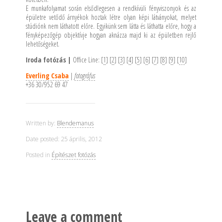
E munkafolyamat során elsődlegesen a rendkívüli fényviszonyok és az
épületre vetődő árnyékok hoztak létre olyan képi látványokat, melyet
stúdiónk nem láthatott előre. Egyikünk sem látta és láthatta előre, hogy a
fényképezőgép objektívje hogyan aknázza majd ki az épületben rejlő
lehetőségeket.
Iroda fotózás |
Office Line: [
1
] [
2
] [
3
] [
4
] [
5
] [
6
] [
7
] [
8
] [
9
] [
10
]
Everling Csaba
|
fotográfus
+36 30/952 69 47
Written by:
Blendemanus
Date posted: 25 április, 2012
Posted in
Építészet fotózás
Leave a comment