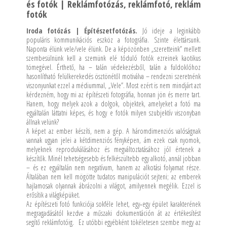
és fotók | Reklámfotózás, reklámfotó, reklám
fotók
Iroda fotózás | Építészetfotózás.
Jó ideje a leginkább
populáris kommunikációs eszköz a fotográfia. Szinte élettársunk.
Naponta élünk vele/vele élünk. De a képözönben „szeretteink” mellett
szembesülnünk kell a szemünk elé tóduló fotók ezreinek kaotikus
tömegével. Érthető, ha – talán védekezésből, talán a fuldoklóhoz
hasonlítható felülkerekedés ösztönétől motiválva – rendezni szeretnénk
viszonyunkat ezzel a médiummal, „Vele”. Most ezért is nem mindjárt azt
kérdezném, hogy mi az építészeti fotográfia, honnan jön és merre tart.
Hanem, hogy melyek azok a dolgok, objektek, amelyeket a fotó ma
egyáltalán láttatni képes, és hogy e fotók milyen szubjektív viszonyban
állnak velünk?
A képet az ember készíti, nem a gép. A háromdimenziós valóságnak
vannak ugyan jelei a kétdimenziós fényképen, ám ezek csak nyomok,
melyeknek reprodukálásához és megváltoztatásához jól értenek a
készítők. Minél tehetségesebb és felkészültebb egy alkotó, annál jobban
– és ez egyáltalán nem negatívum, hanem az alkotási folyamat része.
Általában nem kell mögötte tudatos manipulációt sejteni; az emberek
hajlamosak olyannak ábrázolni a világot, amilyennek megélik. Ezzel is
erősítik a világképüket.
Az építészeti fotó funkciója sokféle lehet, egy‐egy épület karakterének
megragadásától kezdve a műszaki dokumentáción át az értékesítést
segítő reklámfotóig. Ez utóbbi egyébként tökéletesen szembe megy az