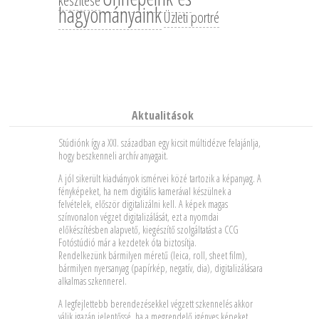
készítése
hagyományaink
Üzleti portré
Aktualitások
Stúdiónk így a XXI. században egy kicsit múltidézve felajánlja,
hogy beszkenneli archív anyagait.
A jól sikerült kiadványok ismérvei közé tartozik a képanyag. A
fényképeket, ha nem digitális kamerával készülnek a
felvételek, először digitalizálni kell. A képek magas
színvonalon végzet digitalizálását, ezt a nyomdai
előkészítésben alapvető, kiegészítő szolgáltatást a CCG
Fotóstúdió már a kezdetek óta biztosítja.
Rendelkezünk bármilyen méretű (leica, roll, sheet film),
bármilyen nyersanyag (papírkép, negatív, dia), digitalizálásara
alkalmas szkennerel.
A legfejlettebb berendezésekkel végzett szkennelés akkor
válik igazán jelentőssé, ha a megrendelő igényes képeket