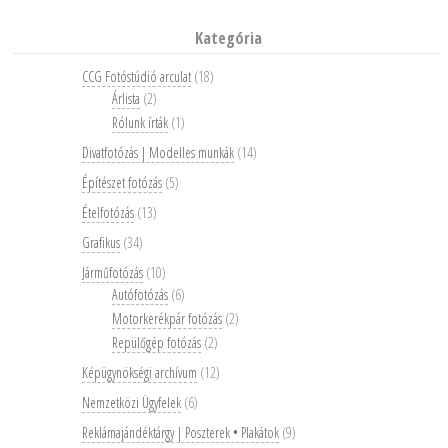
Kategória
CCG Fotóstúdió arculat
(18)
Árlista
(2)
Rólunk írták
(1)
Divatfotózás | Modelles munkák
(14)
Építészet fotózás
(5)
Ételfotózás
(13)
Grafikus
(34)
Járműfotózás
(10)
Autófotózás
(6)
Motorkerékpár fotózás
(2)
Repülőgép fotózás
(2)
Képügynökségi archívum
(12)
Nemzetközi Ügyfelek
(6)
Reklámajándéktárgy | Poszterek • Plakátok
(9)