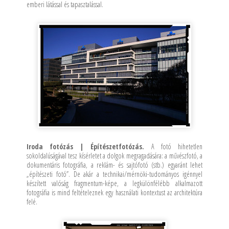
emberi látással és tapasztalással.
Iroda fotózás | Építészetfotózás.
A fotó hihetetlen
sokoldalúságával tesz kísérletet a dolgok megragadására: a művészfotó, a
dokumentáris fotográfia, a reklám- és sajtófotó (stb.) egyaránt lehet
„építészeti fotó”. De akár a technikai/mérnöki-tudományos igénnyel
készített valóság fragmentum-képe, a legkülönfélébb alkalmazott
fotográfia is mind feltételeznek egy használati kontextust az architektúra
felé.