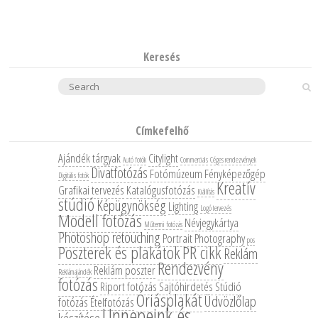
Keresés
Search
Címkefelhő
Ajándék tárgyak
Citylight
Autó fotók
Commercials
Céges rendezvények
Divatfotózás
Fotómúzeum
Fényképezőgép
Digitális fotók
Kreatív
Grafikai tervezés
Katalógusfotózás
Kiállítás
stúdió
Képügynökség
Lighting
Logó tervezés
Modell fotózás
Névjegykártya
Műtermi fotózás
Photoshop retouching
Portrait Photography
pos
Poszterek és plakátok
PR cikk
Reklám
Rendezvény
Reklám poszter
Reklámajándék
fotózás
Riport fotózás
Sajtóhirdetés
Stúdió
Óriásplakát
Üdvözlőlap
fotózás
Ételfotózás
Ünnepeink és