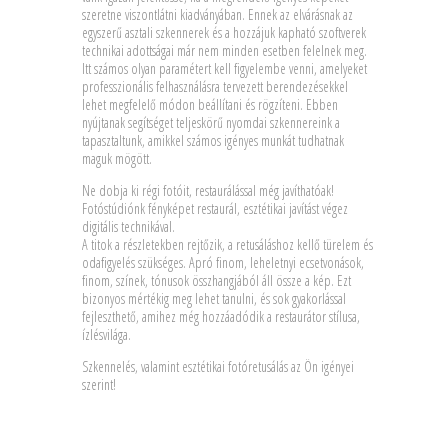
szeretne viszontlátni kiadványában. Ennek az elvárásnak az
egyszerű asztali szkennerek és a hozzájuk kapható szoftverek
technikai adottságai már nem minden esetben felelnek meg.
Itt számos olyan paramétert kell figyelembe venni, amelyeket
professzionális felhasználásra tervezett berendezésekkel
lehet megfelelő módon beállítani és rögzíteni. Ebben
nyújtanak segítséget teljeskörű nyomdai szkennereink a
tapasztaltunk, amikkel számos igényes munkát tudhatnak
maguk mögött.
Ne dobja ki régi fotóit, restaurálással még javíthatóak!
Fotóstúdiónk fényképet restaurál, esztétikai javítást végez
digitális technikával.
A titok a részletekben rejtőzik, a retusáláshoz kellő türelem és
odafigyelés szükséges. Apró finom, leheletnyi ecsetvonások,
finom, színek, tónusok összhangjából áll össze a kép. Ezt
bizonyos mértékig meg lehet tanulni, és sok gyakorlással
fejleszthető, amihez még hozzáadódik a restaurátor stílusa,
ízlésvilága.
Szkennelés, valamint esztétikai fotóretusálás az Ön igényei
szerint!