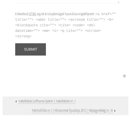
A következő
HTML
tag-ek és tulajdonságok használata engedélyezett:
<a href=""
title=""> <abbr title=""> <acronym title=""> <b>
<blockquote cite=""> <cite> <code> <del
datetime=""> <em> <i> <q cite=""> <strike>
<strong>
Irodafotózás Lufthansa System | Irodafotózás nr. I
Post navigation
Fotó kiállítás nr.I | Múzeumok Éjszakája 2012 | Képügynökség nr. IX