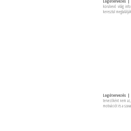
Logótervezés |
körülvevő világ inf
keresztül megtaláljá
Logótervezés | 
tervezőként nem az,
motivációt és a szav