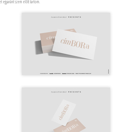
et egyaránt szem előtt tartom.