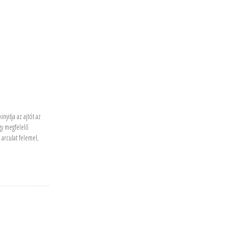
nyitja az ajtót az
gy megfelelő
 arculat felemel,