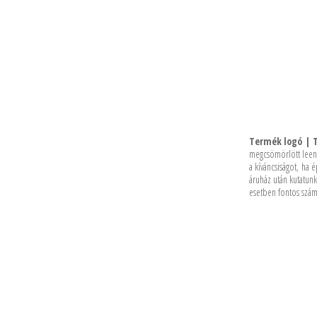
Termék logó | 
megcsömörlött leendő
a kíváncsiságot, ha 
áruház után kutatunk
esetben fontos szám