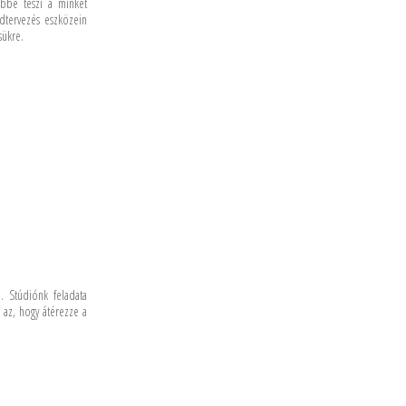
tőbbé teszi a minket
ndtervezés eszközein
sükre.
n. Stúdiónk feladata
 az, hogy átérezze a