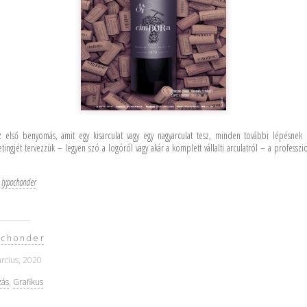
 első benyomás, amit egy kisarculat vagy egy nagyarculat tesz, minden további lépésnek e
tingjét tervezzük – legyen szó a logóról vagy akár a komplett vállalti arculatról – a professzi
|
typochonder
 c h o n d e r
rcius, 2020
zás
,
Grafikus