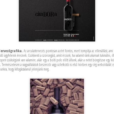
Tervezőgrafika.
Az arculattervezés pontosan azért fontos, mert tompítja az ellenállást, a
 ügyfeleink éreznek. Csökkenti a szorongást, amit érzünk, ha valamit ránk akarnak tukmálni, i
éppen szükségünk van valamire, akár egy a bolti polc előtt állunk, akár a netet böngészve egy k
. Természetesen a nagyvállalatok beszerzői vagy üzletkötői is első körben egy cég weboldalát 
unkra, hogy kifogástalanul jelenjünk meg.