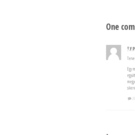
One co
t y p
Terve
Egy m
együt
megje
siker
20