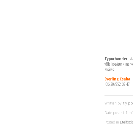
Typochonder.
Az
vállalkozásunk marke
elvárás.
Everling Csaba
+36 30/952 69 47
Written by:
t y p o
Date posted: 1 má
Posted in
Ételfotó