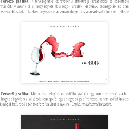
 Tervező grafika.
A tervezőgrafika észrevétlenül strukturálja, kreatívabbá és közérthe
ormációit. Munkánk célja, hogy ügyfeleink a logó-, arculat-, kiadvány-, csomagolás- és bra
k egyedi stílusukat, miközben magas szakmai színvonalú grafikus tanácsadással állunk rendelkezé
Tervező grafika.
Minimalista, elegáns és időtálló grafikák egy komplex szolgáltatásba
 hogy az ügyfelem által vázolt koncepciót egy az egyben papírra vesse, hanem sokkal inkább
ak mögül átszűrődő üzenetet fordítsa vizuális nyelvre.
Grafikai tervezés személyre szabva.