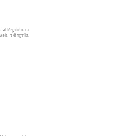
 kínál Megbízóinak a
vezés, reklámgrafika,