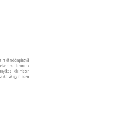
mi a reklámdömpingtől
lletve növeli bennünk
örnyékbeli élelmiszer
csekkolják így minden