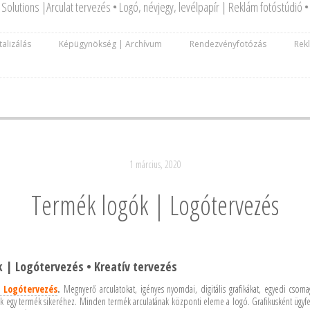
Solutions |Arculat tervezés • Logó, névjegy, levélpapír | Reklám fotóstúdió • D
talizálás
Képügynökség | Archívum
Rendezvényfotózás
Rek
1 március, 2020
Termék logók | Logótervezés
 | Logótervezés • Kreatív tervezés
 Logótervezés
.
Megnyerő arculatokat, igényes nyomdai, digitális grafikákat, egyedi csoma
k egy termék sikeréhez. Minden termék arculatának központi eleme a logó. Grafikusként ügyfe