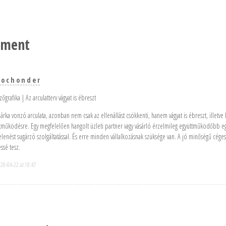
mment
 o c h o n d e r
zőgrafika | Az arculatterv vágyat is ébreszt
árka vonzó arculata, azonban nem csak az ellenállást csökkenti, hanem vágyat is ébreszt, illetve ki
tműködésre. Egy megfelelően hangolt üzleti partner vagy vásárló érzelmileg együttműködőbb e
lenést sugárzó szolgáltatással. És erre minden vállalkozásnak szüksége van. A jó minőségű céges
essé tesz.
20-04-22 at 18:47