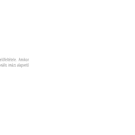
lőfeltétele. Amikor
onális imázs alapvető