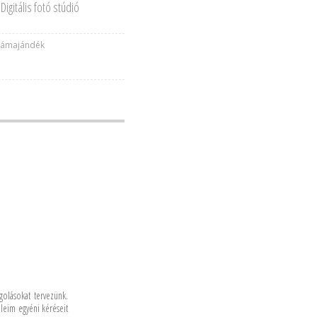
igitális fotó stúdió
lámajándék
golásokat tervezünk.
leim egyéni kéréseit